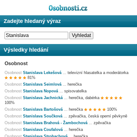
Zadejte hledaný výraz
Výsledky hledání
Osobnost
Osobnost
Stanislava Lekešová
...
televizní hlasatelka a moderátorka
81%
Osobnost
Stanislava Seimlová
...
herečka
Osobnost
Stanislava Nopová
...
spisovatelka
Osobnost
Stanislava Jachnická
...
herečka, dabérka
100%
Osobnost
Stanislava Bartošová
...
herečka
100%
Osobnost
Stanislava Součková
...
zpěvačka, česká operní pěvkyně
Osobnost
Stanislava Brahová - Žambochová
...
zpěvačka
Osobnost
Stanislava Coufalová
...
herečka
Osobnost
Stanislava Strobachová
...
herečka